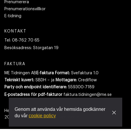
Prenumerera
Prenumerationsvillkor
E-tidning
KONTAKT
Tel:
08-762 70 65
Besöksadress:
Storgatan 19
FAKTURA
ME Tidningen AB
E-faktura Format:
Svefaktura 1.0
Tekniskt kuvert:
SBDH – ja
Mottagare:
Crediflow
Party och endpoint identifierare:
559300-7189
E-postadress
för pdf-fakturor
faktura.tidningen@me.se
Genom att använda vår hemsida godkänner
Hemsidan använder cookies.
Läs mer
du vår
cookie policy
2026
- Tidningen Maskinentreprenören