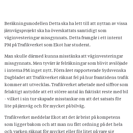
Beräkningsmodellen Detta ska ha lett till att nyttan av vissa
järnvägsprojekt ska ha överskattats samtidigt som
väginvesteringar missgynnats. Detta framgår i ett internt
PM på Trafikverket som Ekot har studerat.
Man skulle därmed kunna misstänka att väginvesteringar
missgynnats. Men tyvärr är felräkningar som blivit avslöjade
i interna PM inget nytt. Förra året rapporterade Sydsvenska
Dagbladet att Trafikverket räknat fel på hur framtidens trafik
kommer att utvecklas. Trafikverket arbetade med siffror som
felaktigt antydde att ett större antal än faktiskt reste med bil
- vilket i sin tur skapade misstankar om att det satsats för
lite på järnväg och för mycket på bilväg.
Trafikverket meddelar Ekot att det är brist på kompetens
som ligger bakom och att man nu fått ordning på det hela
och varken räknat för mycket eller för litet på vare sig