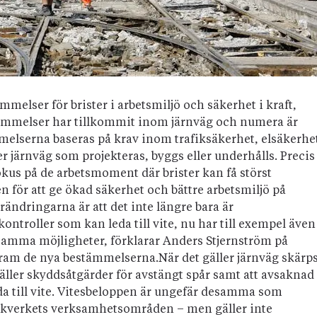
mmelser för brister i arbetsmiljö och säkerhet i kraft,
stämmelser har tillkommit inom järnväg och numera är
melserna baseras på krav inom trafiksäkerhet, elsäkerhe
er järnväg som projekteras, byggs eller underhålls. Precis
kus på de arbetsmoment där brister kan få störst
n för att ge ökad säkerhet och bättre arbetsmiljö på
rändringarna är att det inte längre bara är
ontroller som kan leda till vite, nu har till exempel även
samma möjligheter, förklarar Anders Stjernström på
fram de nya bestämmelserna.När det gäller järnväg skärp
äller skyddsåtgärder för avstängt spår samt att avsaknad
da till vite. Vitesbeloppen är ungefär desamma som
fikverkets verksamhetsområden – men gäller inte