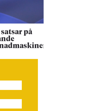
satsar på
Konsultjätte väx
ande
ännu mer
enadmaskiner