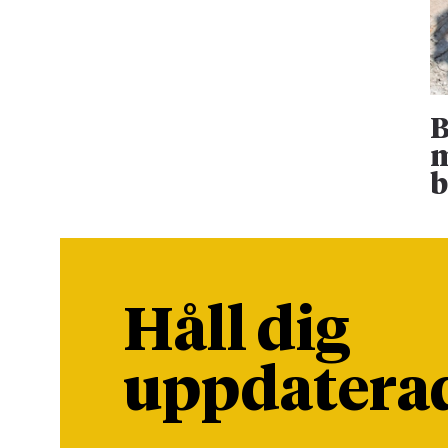
B
m
b
Håll dig
uppdatera