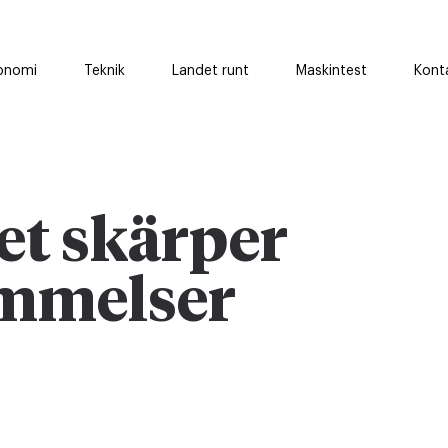
onomi
Teknik
Landet runt
Maskintest
Kont
et skärper
ämmelser