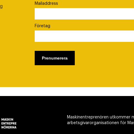
Mailaddress
ig
Företag
Maskinentreprenören utkommer m
arbetsgivarorganisationen för Ma