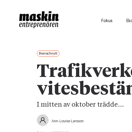
Fokus
Ek
Branschnytt
Trafikverk
vitesbest
I mitten av oktober trädde...
Ann-Louise Larsson