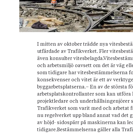
I mitten av oktober trädde nya vitesbestä
utfärdade av Trafikverket. Fler vitesbe
även konsulter vitesbelagda.Vitesbestäm
och arbetsmiljö oavsett om det är väg ell
som tidigare har vitesbestämmelserna fo
konsekvenser och vitet är ett av verktyge
byggarbetsplatserna.– En av de största fö
arbetsplatskontrollanter som kan utföra k
projektledare och underhållsingenjörer 
Trafikverket som varit med och arbetat 
nu regelverket upp bland annat vad det g
av höjd- sidospärr på maskinerna kan le
tidigare.Bestämmelserna gäller alla Tra