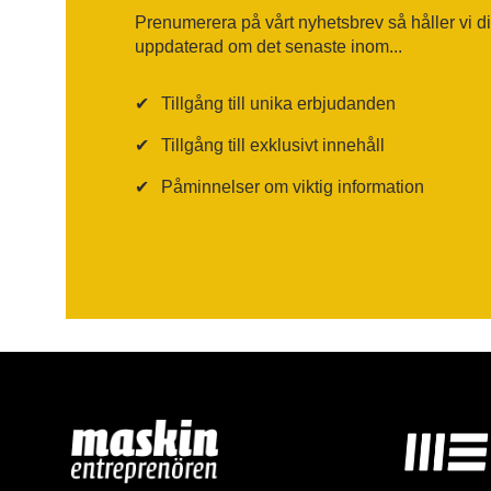
Prenumerera på vårt nyhetsbrev så håller vi d
uppdaterad om det senaste inom...
✔
Tillgång till unika erbjudanden
✔
Tillgång till exklusivt innehåll
✔
Påminnelser om viktig information