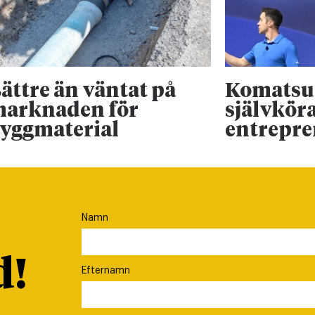
ättre än väntat på
Komatsu 
arknaden för
självkör
yggmaterial
entrepr
Namn
d!
Efternamn