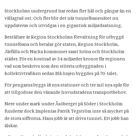
Stockholms undergrund har redan fler hål och gångar än en
vällagrad ost. Och fler blir det när tunnelbanenätet nu
uppdateras och utvidgas i en gigantisk miljardsatsning.
Beställare är Region Stockholms förvaltning för utbyggd
tunnelbana och betalar gör staten, Region Stockholm,
Järfälla och Nacka kommuner samt Solna och Stockholm
städer. För en kostnad av 54 miljarder kronor får regionen
vad som beskrivs som den största utbyggnaden i
kollektivtrafiken sedan Blå linjen byggdes på 70-talet.
För pengarna byggs 18 nya stationer och tre mil nya spår för
att tillgodose den växande huvudstadens transportbehov.
Nere under mark under Åsöberget på Söder i Stockholm
funderar dock Implenias Patrik Tegström inte så mycket på
de stora siffrorna. Hans jobb är att driva tunnel. Ett jobb han
älskar.