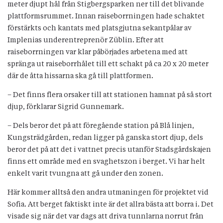
meter djupt hål från Stigbergsparken ner till det blivande
plattformsrummet. Innan raiseborrningen hade schaktet
förstärkts och kantats med platsgjutna sekantpålar av
Implenias underentreprenör Züblin. Efter att
raiseborrningen var klar påbörjades arbetena med att
spränga ut raiseborrhålet till ett schakt på ca 20 x 20 meter
där de åtta hissarna ska gå till plattformen.
– Det finns flera orsaker till att stationen hamnat på så stort
djup, förklarar Sigrid Gunnemark.
– Dels beror det på att föregående station på Blå linjen,
Kungsträdgården, redan ligger på ganska stort djup, dels
beror det på att det i vattnet precis utanför Stadsgårdskajen
finns ett område med en svaghetszon i berget. Vi har helt
enkelt varit tvungna att gå under den zonen.
Här kommer alltså den andra utmaningen för projektet vid
Sofia. Att berget faktiskt inte är det allra bästa att borra i. Det
visade sig när det var dags att driva tunnlarna norrut från