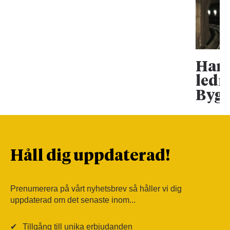
Han 
ledn
Bygg
Håll dig uppdaterad!
Prenumerera på vårt nyhetsbrev så håller vi dig
uppdaterad om det senaste inom...
✔
Tillgång till unika erbjudanden