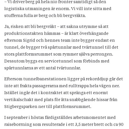
– Vi driver berg på hela nio fronter samtidigt så den
logistiska utmaningen är enorm. Vi vill inte sitta med
stufferna fulla av berg och bli bergvräkta.
Ja, risken att bli bergvräkt – att sakna utrymme så att
produktionstakten hämmas – är klart överhängande
eftersom Sigrid och hennes team inte bygger endast en
tunnel, de bygger två spårtunnlar med tvärtunnel till det
stora plattformsrummet som rymmer själva perrongen.
Dessutom byggs en servicetunnel som förbinds med
spårtunnlarna av ett antal tvärtunnlar.
Eftersom tunnelbanestationen ligger på rekorddjup går det
inte att frakta passagerarna med rulltrappa hela vägen ner.
Istället ingår det i kontraktet att spränga ett enormt
vertikalschakt med plats för åtta snabbgående hissar från
Stigbergsparken ner till plattformsrummet.
I september i höstas färdigställdes arbetsmomentet med
raiseborrning som resulterade i ett 3,5 meter brett och ca 90