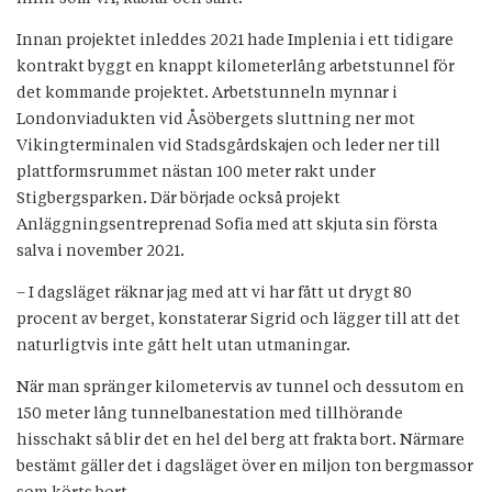
Innan projektet inleddes 2021 hade Implenia i ett tidigare
kontrakt byggt en knappt kilometerlång arbetstunnel för
det kommande projektet. Arbetstunneln mynnar i
Londonviadukten vid Åsöbergets sluttning ner mot
Vikingterminalen vid Stadsgårdskajen och leder ner till
plattformsrummet nästan 100 meter rakt under
Stigbergsparken. Där började också projekt
Anläggningsentreprenad Sofia med att skjuta sin första
salva i november 2021.
– I dagsläget räknar jag med att vi har fått ut drygt 80
procent av berget, konstaterar Sigrid och lägger till att det
naturligtvis inte gått helt utan utmaningar.
När man spränger kilometervis av tunnel och dessutom en
150 meter lång tunnelbanestation med tillhörande
hisschakt så blir det en hel del berg att frakta bort. Närmare
bestämt gäller det i dagsläget över en miljon ton bergmassor