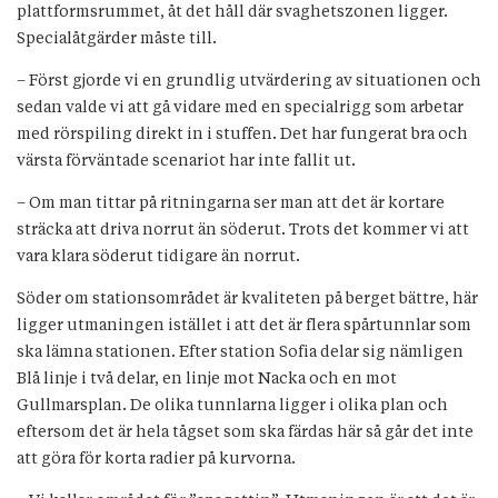
plattformsrummet, åt det håll där svaghetszonen ligger.
Specialåtgärder måste till.
– Först gjorde vi en grundlig utvärdering av situationen och
sedan valde vi att gå vidare med en specialrigg som arbetar
med rörspiling direkt in i stuffen. Det har fungerat bra och
värsta förväntade scenariot har inte fallit ut.
– Om man tittar på ritningarna ser man att det är kortare
sträcka att driva norrut än söderut. Trots det kommer vi att
vara klara söderut tidigare än norrut.
Söder om stationsområdet är kvaliteten på berget bättre, här
ligger utmaningen istället i att det är flera spårtunnlar som
ska lämna stationen. Efter station Sofia delar sig nämligen
Blå linje i två delar, en linje mot Nacka och en mot
Gullmarsplan. De olika tunnlarna ligger i olika plan och
eftersom det är hela tågset som ska färdas här så går det inte
att göra för korta radier på kurvorna.