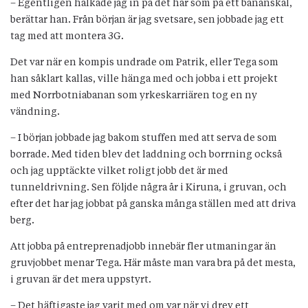
– Egentligen halkade jag in på det här som på ett bananskal,
berättar han. Från början är jag svetsare, sen jobbade jag ett
tag med att montera 3G.
Det var när en kompis undrade om Patrik, eller Tega som
han såklart kallas, ville hänga med och jobba i ett projekt
med Norrbotniabanan som yrkeskarriären tog en ny
vändning.
– I början jobbade jag bakom stuffen med att serva de som
borrade. Med tiden blev det laddning och borrning också
och jag upptäckte vilket roligt jobb det är med
tunneldrivning. Sen följde några år i Kiruna, i gruvan, och
efter det har jag jobbat på ganska många ställen med att driva
berg.
Att jobba på entreprenadjobb innebär fler utmaningar än
gruvjobbet menar Tega. Här måste man vara bra på det mesta,
i gruvan är det mera uppstyrt.
– Det häftigaste jag varit med om var när vi drev ett