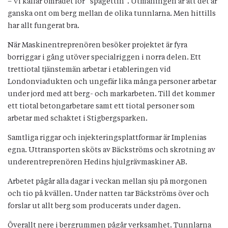
– Vi kallar området för ”spagettin”. Utmaningen är att det är
ganska ont om berg mellan de olika tunnlarna. Men hittills
har allt fungerat bra.
När Maskinentreprenören besöker projektet är fyra
borriggar i gång utöver specialriggen i norra delen. Ett
trettiotal tjänstemän arbetar i etableringen vid
Londonviadukten och ungefär lika många personer arbetar
under jord med att berg- och markarbeten. Till det kommer
ett tiotal betongarbetare samt ett tiotal personer som
arbetar med schaktet i Stigbergsparken.
Samtliga riggar och injekteringsplattformar är Implenias
egna. Uttransporten sköts av Bäckströms och skrotning av
underentreprenören Hedins hjulgrävmaskiner AB.
Arbetet pågår alla dagar i veckan mellan sju på morgonen
och tio på kvällen. Under natten tar Bäckströms över och
forslar ut allt berg som producerats under dagen.
Överallt nere i bergrummen pågår verksamhet. Tunnlarna