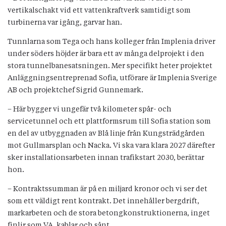
vertikalschakt vid ett vattenkraftverk samtidigt som
turbinerna var igång, garvar han.
Tunnlarna som Tega och hans kolleger från Implenia driver
under söders höjder är bara ett av många delprojekt i den
stora tunnelbanesatsningen. Mer specifikt heter projektet
Anläggningsentreprenad Sofia, utförare är Implenia Sverige
AB och projektchef Sigrid Gunnemark.
– Här bygger vi ungefär två kilometer spår- och
servicetunnel och ett plattformsrum till Sofia station som
en del av utbyggnaden av Blå linje från Kungsträdgården
mot Gullmarsplan och Nacka. Vi ska vara klara 2027 därefter
sker installationsarbeten innan trafikstart 2030, berättar
hon.
– Kontraktssumman är på en miljard kronor och vi ser det
som ett väldigt rent kontrakt. Det innehåller bergdrift,
markarbeten och de stora betongkonstruktionerna, inget
finlir som VA, kablar och sånt.