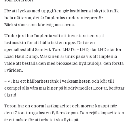
som körts bort.
För att lyckas med uppgiften går lastbilarna i skytteltrafik
hela nätterna, det är Implenias underentreprenör
Bäckströms som kör iväg massorna.
Under jord har Implenia valt att investera i en rejäl
lastmaskin för att hålla takten uppe. Det är en
specialbeställd Sandvik Toro LH517i – LHD, där LHD står för
Load Haul Dump. Maskinen är unik på så vis att Implenia
valde att beställa den med biobaserad hydraulolja, den första
i världen.
– Vi har ett hållbarhetstänk i verksamheten och kör till
exempel alla våra maskiner på biodrivmedlet EcoPar, berättar
Sigrid.
Toron har en enorm lastkapacitet och morrar knappt när
den 17 ton tunga lasten fyller skopan. Den rejäla kapaciteten
är ett måste för att arbetet ska flyta på.