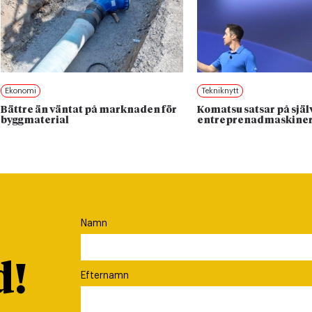
Ekonomi
Tekniknytt
Bättre än väntat på marknaden för
Komatsu satsar på sjä
byggmaterial
entreprenadmaskine
Namn
d!
Efternamn