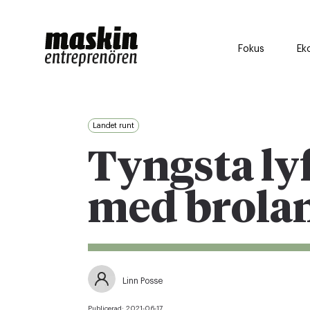
Fokus
Ek
Landet runt
Tyngsta ly
med brola
Linn Posse
Publicerad:
2021-06-17