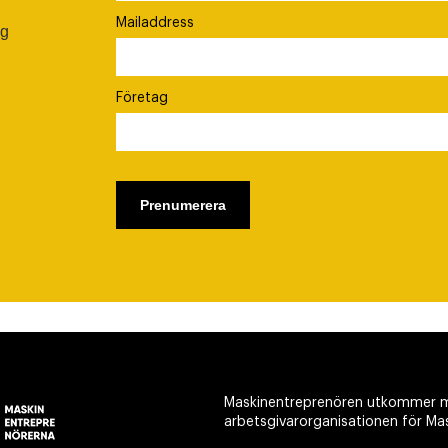
Mailaddress
ig
Företag
Maskinentreprenören utkommer m
arbetsgivarorganisationen för Ma