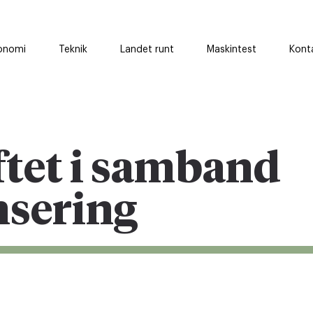
onomi
Teknik
Landet runt
Maskintest
Kont
ftet i samband
nsering