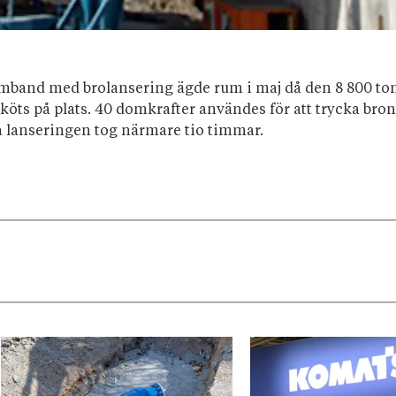
 samband med brolansering ägde rum i maj då den 8 800 to
köts på plats. 40 domkrafter användes för att trycka bron
a lanseringen tog närmare tio timmar.