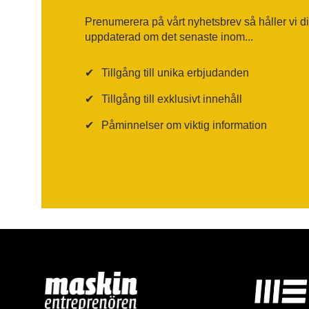
Prenumerera på vårt nyhetsbrev så håller vi d
uppdaterad om det senaste inom...
✔
Tillgång till unika erbjudanden
✔
Tillgång till exklusivt innehåll
✔
Påminnelser om viktig information