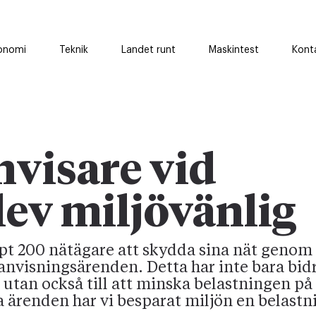
onomi
Teknik
Landet runt
Maskintest
Kont
visare vid
lev miljövänlig
t 200 nätägare att skydda sina nät genom a
visningsärenden. Detta har inte bara bidrag
 utan också till att minska belastningen på 
 ärenden har vi besparat miljön en belastn