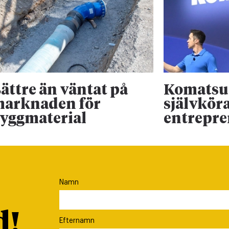
ättre än väntat på
Komatsu 
arknaden för
självkör
yggmaterial
entrepr
Namn
d!
Efternamn