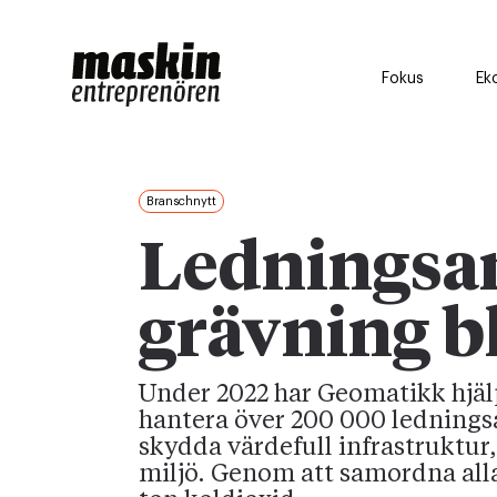
Fokus
Ek
Branschnytt
Ledningsan
grävning b
Under 2022 har Geomatikk hjälp
hantera över 200 000 ledningsan
skydda värdefull infrastruktur,
miljö. Genom att samordna alla