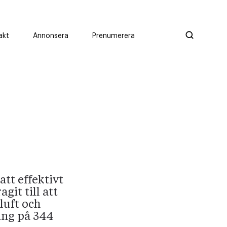
akt
Annonsera
Prenumerera
tt effektivt
it till att
luft och
ing på 344