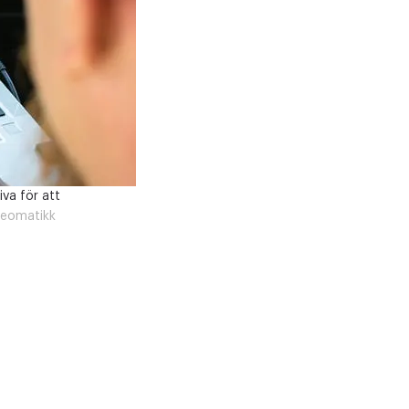
iva för att
eomatikk