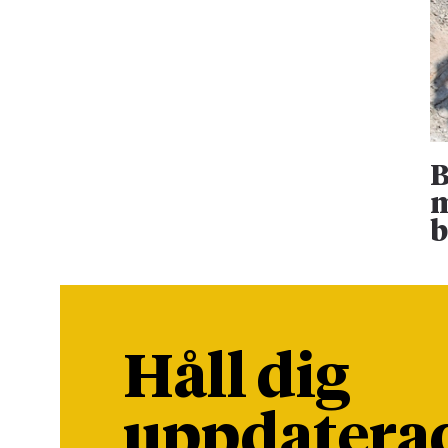
B
m
b
Håll dig
uppdatera