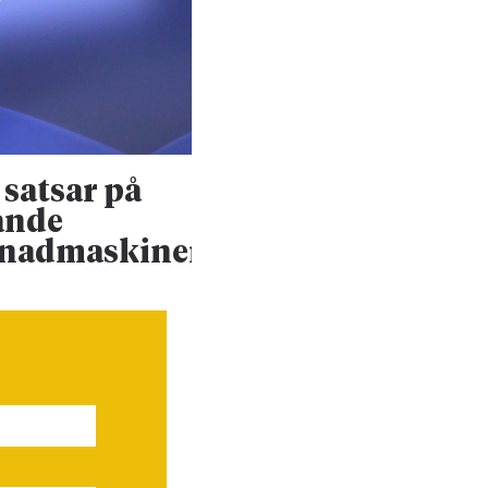
satsar på
Konsultjätte väx
ande
ännu mer
enadmaskiner