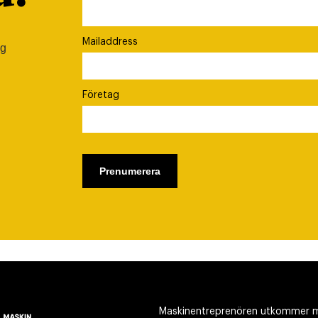
Mailaddress
ig
Företag
Maskinentreprenören utkommer m