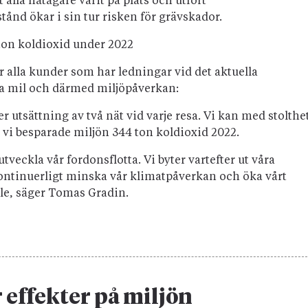
 alla nätägare varit på plats och utfört
ånd ökar i sin tur risken för grävskador.
ton koldioxid under 2022
alla kunder som har ledningar vid det aktuella
da mil och därmed miljöpåverkan:
 utsättning av två nät vid varje resa. Vi kan med stolthe
 vi besparade miljön 344 ton koldioxid 2022.
tveckla vår fordonsflotta. Vi byter vartefter ut våra
kontinuerligt minska vår klimatpåverkan och öka vårt
älle, säger Tomas Gradin.
effekter på miljön