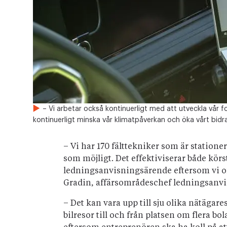
– Vi arbetar också kontinuerligt med att utveckla vår f
kontinuerligt minska vår klimatpåverkan och öka vårt bidrag
– Vi har 170 fälttekniker som är stationer
som möjligt. Det effektiviserar både körs
ledningsanvisningsärende eftersom vi of
Gradin, affärsområdeschef ledningsanvis
– Det kan vara upp till sju olika nätägar
bilresor till och från platsen om flera b