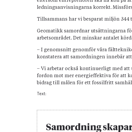
eftersom entreprenören ska ha koll på att
ledningsanvisningarna korrekt. Missförst
Tillsammans har vi besparat miljön 344 
Geomatikk samordnar utsättningarna för 
arbetsområdet. Det minskar antalet kör
– I genomsnitt genomför våra fälttekniker
konstatera att samordningen innebär att
– Vi arbetar också kontinuerligt med att u
fordon mot mer energieffektiva för att 
bidrag till målen för ett fossilfritt samh
Text:
Samordning skapar 