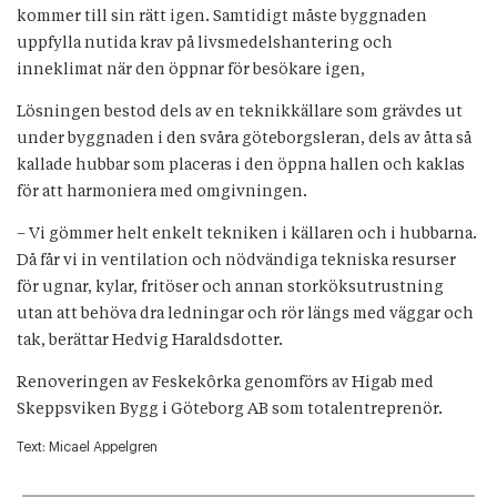
kommer till sin rätt igen. Samtidigt måste byggnaden
uppfylla nutida krav på livsmedelshantering och
inneklimat när den öppnar för besökare igen,
Lösningen bestod dels av en teknikkällare som grävdes ut
under byggnaden i den svåra göteborgsleran, dels av åtta så
kallade hubbar som placeras i den öppna hallen och kaklas
för att harmoniera med omgivningen.
– Vi gömmer helt enkelt tekniken i källaren och i hubbarna.
Då får vi in ventilation och nödvändiga tekniska resurser
för ugnar, kylar, fritöser och annan storköksutrustning
utan att behöva dra ledningar och rör längs med väggar och
tak, berättar Hedvig Haraldsdotter.
Renoveringen av Feskekôrka genomförs av Higab med
Skeppsviken Bygg i Göteborg AB som totalentreprenör.
Text:
Micael Appelgren