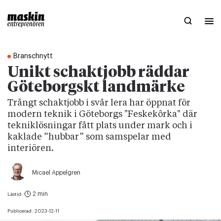
Branschnytt
Unikt schaktjobb räddar
Göteborgskt landmärke
Trångt schaktjobb i svår lera har öppnat för
modern teknik i Göteborgs "Feskekôrka" där
tekniklösningar fått plats under mark och i
kaklade ”hubbar” som samspelar med
interiören.
Micael Appelgren
2 min
Lästid:
Publicerad:
2023-12-11