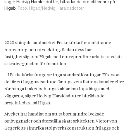
säger Hedvig Haraldsdotter, biträdande projektledare på
Higab.
Foto:
Higab/Hedvig Haraldsdotter
2020 stängde landmärket Feskekôrka för omfattande
renovering och utveckling. Sedan dess har
fastighetsägaren Higab med entreprenörer arbetat med att
säkra byggnaden för framtiden.
– I Feskekôrka fungerar inga standardlösningar. Eftersom
det är ett byggnadsminne får inga ventilationskanaler eller
rör hänga i taket och inga kablar kan löpa längs med
väggarna, säger Hedvig Haraldsdotter, biträdande
projektledare på Higab.
Mycket har handlat om att ta bort mindre lyckade
ombyggnader och återställa så att arkitekten Victor von
Gegerfelts sinnrika stolpverkskonstruktion friläggs och