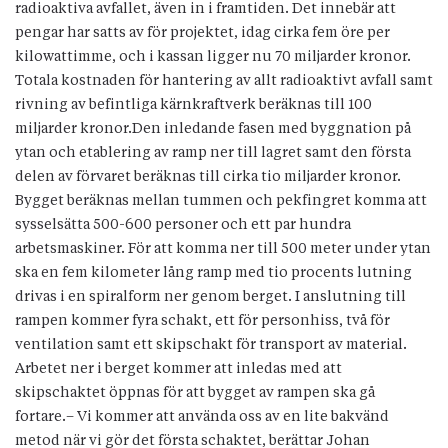
radioaktiva avfallet, även in i framtiden. Det innebär att
pengar har satts av för projektet, idag cirka fem öre per
kilowattimme, och i kassan ligger nu 70 miljarder kronor.
Totala kostnaden för hantering av allt radioaktivt avfall samt
rivning av befintliga kärnkraftverk beräknas till 100
miljarder kronor.Den inledande fasen med byggnation på
ytan och etablering av ramp ner till lagret samt den första
delen av förvaret beräknas till cirka tio miljarder kronor.
Bygget beräknas mellan tummen och pekfingret komma att
sysselsätta 500-600 personer och ett par hundra
arbetsmaskiner. För att komma ner till 500 meter under ytan
ska en fem kilometer lång ramp med tio procents lutning
drivas i en spiralform ner genom berget. I anslutning till
rampen kommer fyra schakt, ett för personhiss, två för
ventilation samt ett skipschakt för transport av material.
Arbetet ner i berget kommer att inledas med att
skipschaktet öppnas för att bygget av rampen ska gå
fortare.– Vi kommer att använda oss av en lite bakvänd
metod när vi gör det första schaktet, berättar Johan