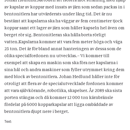
Johan Hedlund.Metoden att isolera mot strålning med hjälp
av kapslar av koppar med insats av järn som sedan packas in i
bentonitlera har utvärderats under lång tid. Det är nu
bestämt att kapslarna ska ha väggar av fem centimeter tjock
koppar samt ett lager av järn som håller kapseln hel även om
berget rör sig. Bentonitleran ska hålla borta rörligt
vatten.Kapslarna kommer att vara fem meter höga och väga
25 ton. Det är för bland annat hanteringen av dessa som de
olika specialfordonen nu utvecklas.– Vi kommer till
exempel att skapa en maskin som ska föra ner kapslarna i
sina hål och andra maskiner som fyller utrymmet kring dem
med block av bentonitlera. Johan Hedlund håller inte för
otroligt att flera av de specialutvecklade fordonen kommer
att vara självkörande, robotlika, skapelser. År 2089 ska sista
porten stängas och då kommer 12 000 ton kärnbränsle
fördelat på 6000 kopparkapslar att ligga ombäddade av
bentonitlera djupt nere i berget.
Text: