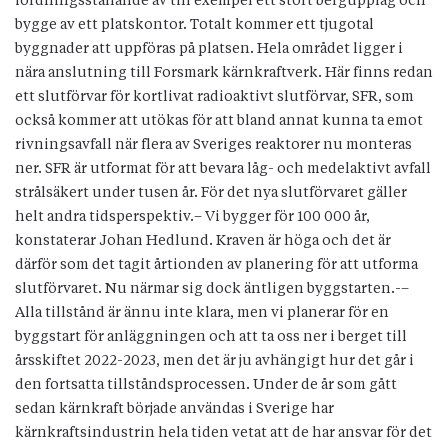
iordningsställande av till exempel ett stort bergupplag och
bygge av ett platskontor. Totalt kommer ett tjugotal
byggnader att uppföras på platsen. Hela området ligger i
nära anslutning till Forsmark kärnkraftverk. Här finns redan
ett slutförvar för kortlivat radioaktivt slutförvar, SFR, som
också kommer att utökas för att bland annat kunna ta emot
rivningsavfall när flera av Sveriges reaktorer nu monteras
ner. SFR är utformat för att bevara låg- och medelaktivt avfall
strålsäkert under tusen år. För det nya slutförvaret gäller
helt andra tidsperspektiv.– Vi bygger för 100 000 år,
konstaterar Johan Hedlund. Kraven är höga och det är
därför som det tagit årtionden av planering för att utforma
slutförvaret. Nu närmar sig dock äntligen byggstarten.-–
Alla tillstånd är ännu inte klara, men vi planerar för en
byggstart för anläggningen och att ta oss ner i berget till
årsskiftet 2022-2023, men det är ju avhängigt hur det går i
den fortsatta tillståndsprocessen. Under de år som gått
sedan kärnkraft började användas i Sverige har
kärnkraftsindustrin hela tiden vetat att de har ansvar för det