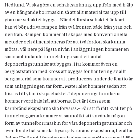
Hedlund. Vi ska göra en schaktsänkning uppifrån med hjälp
av en hängande borrmaskin så att allt material tas upp till
ytan när schaktet byggs.– När det första schaktet är klart
kan vi börja driva rampen från två fronter, både från ytan och
nerifrån. Rampen kommer att skapas med konventionella
metoder och dimensioneras för att två fordon ska kunna
mötas. Väl nere på lägsta nivån i anläggningen kommer en
sammanbindande tunnelslinga samt ett antal
deponeringstunnlar att byggas. Här kommer även en
berglaststation med kross att byggas för hantering av allt
bergmaterial som kommer att produceras under de femtio år
som anläggningen tar form. Materialet kommer sedan att
hissas till ytan i skipschaktet.I deponeringstunnlarna
kommer vertikala hål att borras. Det är i dessa som
kärnbränslekapslarna ska förvaras.– För att få rätt kvalitet på
tunnelväggarna kommer vi sannolikt att använda någon
form av tunnelborrmaskin för våra deponeringstunnlar och
även för de hål som ska hysa själva bränslekapslarna, berättar