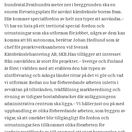
hundratal.Femhundra meter ner i berggrunden ska en
enorm förvaringsplats för använt kärnbränsle borras fram.
Här kommer specialfordon av helt nya typer att användas.–
Vi har en lista på ett trettiotal special-fordon och
utrustningar som ska utformas för jobbet, några av dem kan
komma att bli autonoma, berättar Johan Hedlund som är
chef för projektverksamheten vid Svensk
Kärnbränslehantering AB, SKB.Han tillägger att intresset
från omvärlden är stort för projektet.– Sverige och Finland
är först i världen med att etablera den här typen av
slutförvaring och många länder tittar på det vi gör och vad
vi utformar. Redan nu har förberedande arbeten inletts i
avvaktan på tillstånden, trädfällning markberedning och
rivning av tidigare bostadsbaracker där anläggningens
administrativa centrum ska ligga.– Vi håller just nu på med
upphandling av olika förberedande arbeten, som byggen av
vägar, så att området blir tillgängligt för fordon och
utrustningar.Sen tillkommer olika förarbeten för