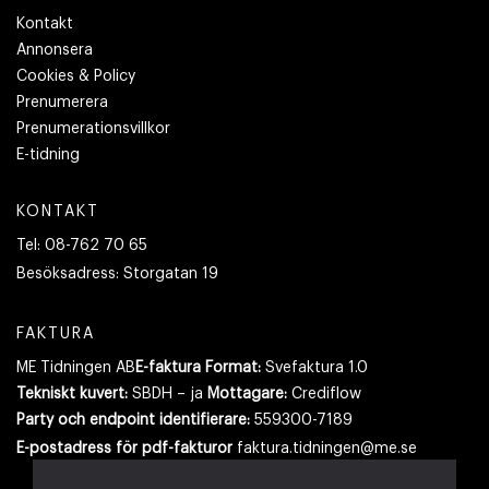
Kontakt
Annonsera
Cookies & Policy
Prenumerera
Prenumerationsvillkor
E-tidning
KONTAKT
Tel:
08-762 70 65
Besöksadress:
Storgatan 19
FAKTURA
ME Tidningen AB
E-faktura Format:
Svefaktura 1.0
Tekniskt kuvert:
SBDH – ja
Mottagare:
Crediflow
Party och endpoint identifierare:
559300-7189
E-postadress
för pdf-fakturor
faktura.tidningen@me.se