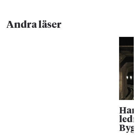
Andra läser
Han 
ledn
Bygg