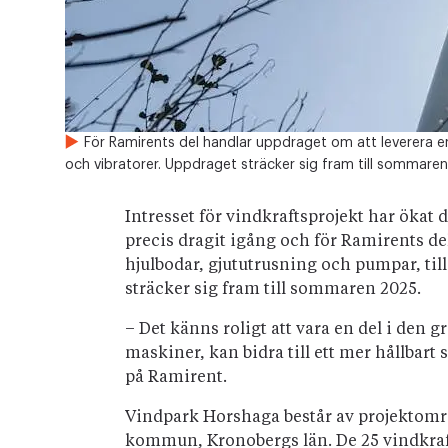
För Ramirents del handlar uppdraget om att leverera en 
och vibratorer. Uppdraget sträcker sig fram till sommare
Intresset för vindkraftsprojekt har ökat
precis dragit igång och för Ramirents del
hjulbodar, gjututrusning och pumpar, till
sträcker sig fram till sommaren 2025.
– Det känns roligt att vara en del i den 
maskiner, kan bidra till ett mer hållbar
på Ramirent.
Vindpark Horshaga består av projektom
kommun, Kronobergs län. De 25 vindkraf