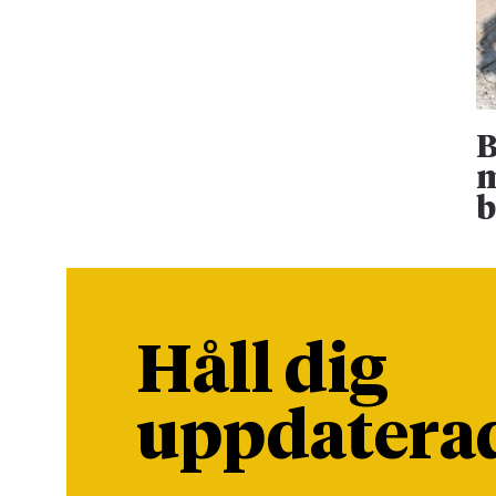
B
m
b
Håll dig
uppdatera