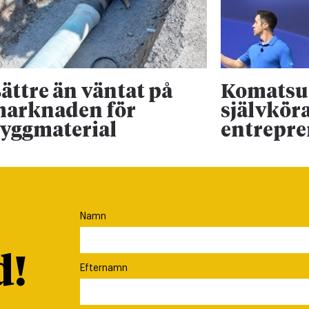
ättre än väntat på
Komatsu 
arknaden för
självkör
yggmaterial
entrepr
Namn
d!
Efternamn