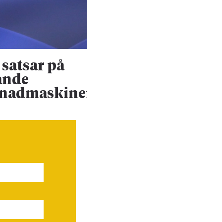
satsar på
Konsultjätte väx
ande
ännu mer
enadmaskiner