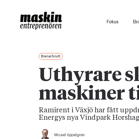
Fokus
Ek
Branschnytt
Uthyrare sk
maskiner t
Ramirent i Växjö har fått uppdr
Energys nya Vindpark Horshaga
Micael Appelgren