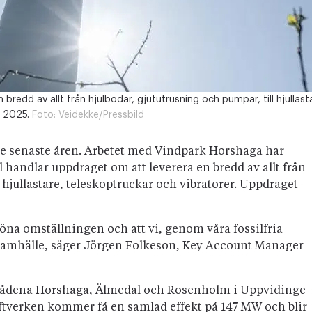
bredd av allt från hjulbodar, gjututrusning och pumpar, till hjullast
n 2025.
Foto:
Veidekke/Pressbild
 de senaste åren. Arbetet med Vindpark Horshaga har
 handlar uppdraget om att leverera en bredd av allt från
 hjullastare, teleskoptruckar och vibratorer. Uppdraget
gröna omställningen och att vi, genom våra fossilfria
t samhälle, säger Jörgen Folkeson, Key Account Manager
rådena Horshaga, Älmedal och Rosenholm i Uppvidinge
tverken kommer få en samlad effekt på 147 MW och blir