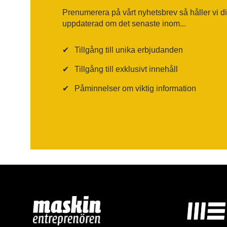
Prenumerera på vårt nyhetsbrev så håller vi d
uppdaterad om det senaste inom...
✔
Tillgång till unika erbjudanden
✔
Tillgång till exklusivt innehåll
✔
Påminnelser om viktig information