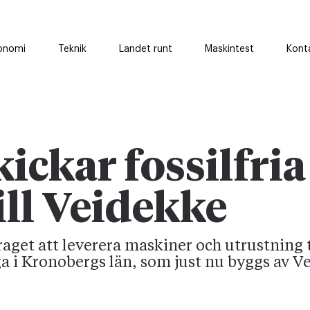
onomi
Teknik
Landet runt
Maskintest
Kont
ickar fossilfria
ill Veidekke
aget att leverera maskiner och utrustning t
 i Kronobergs län, som just nu byggs av V