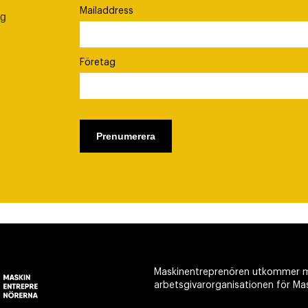
Mailaddress
ig
Företag
Maskinentreprenören utkommer m
arbetsgivarorganisationen för Ma