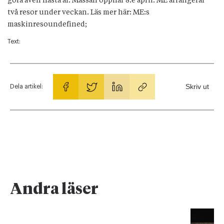
göra även nästa år. Mässan öppnar 8:e april. ME arrangerar
två resor under veckan. Läs mer här: ME:s
maskinresoundefined;
Text:
Skriv ut
Dela artikel:
Andra läser