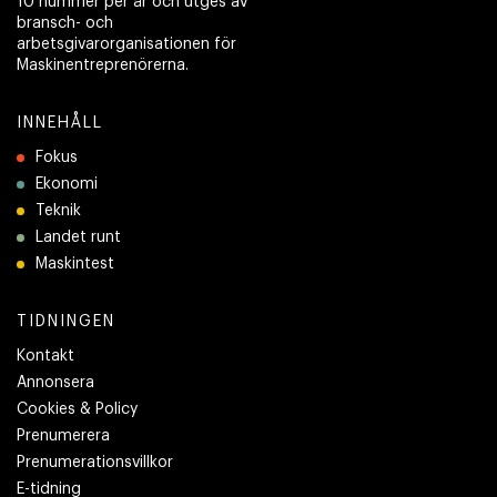
10 nummer per år och utges av
bransch- och
arbetsgivarorganisationen för
Maskinentreprenörerna.
INNEHÅLL
Fokus
Ekonomi
Teknik
Landet runt
Maskintest
TIDNINGEN
Kontakt
Annonsera
Cookies & Policy
Prenumerera
Prenumerationsvillkor
E-tidning