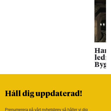
Han 
ledn
Bygg
Håll dig uppdaterad!
Prenumerera på vårt nyhetsbrev så håller vi dig