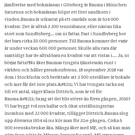
jämförelse med bokmässan i Göteborg är Bauma i München
Saturnus och bokmässan högst ett litet sandkorn i
vinden.Bauma är utkastat på ett område som är 614 000
kvadrat. Det är alltså 3 200 tennisbanor, eller nästan lika
stort som Sundbyberg… om ni fattar. Fast i Sundbyberg bor
det bara cirka 50 000 personer. Till Bauma kommer det varje
år under veckan 600 000 personer. Skulle alla vara där
samtidigt har de alltså bara en kvadrat var att vistas i.… Ja, ni
börjar fatta?Nu åker Baumas tyngsta tjänstemän runt i
världen och håller presskonferens. 18 september 2018 var
dom i Stockholm och berättade att 3 500 utställare är bokade
och mer får det inte plats.&#8211; Vi har tvingats tacka nej
till ett antal, säger Klaus Dittrich, som är vd för
Bauma.&#8211; Sa jag att det blir större än förra gången, 2016?
Vi har byggt två nya hallar och ökat utställningsytan
inomhus med 22 000 kvadrat, tillägger Dittrich.Bauma slog
upp dörrarna 1954 så nu kör man för 32:e gången. Cirka 6
000 svenska brukar åka. Många åker med ME, och så kan man