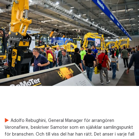
Adolfo Rebughini, General Manager för arrangören
Veronafiere, beskriver Samoter som en självklar samlingspunkt
för branschen. Och till viss del har han rätt. Det anser i varje fall