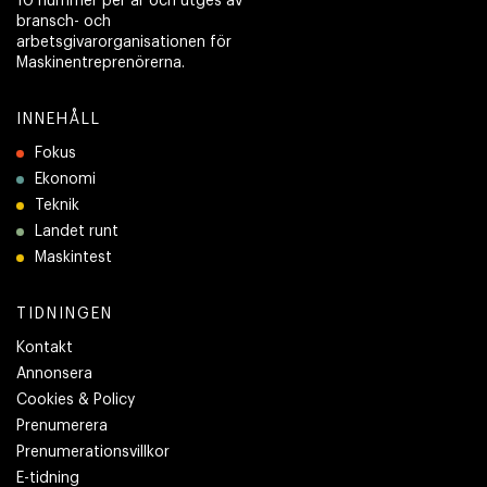
10 nummer per år och utges av
bransch- och
arbetsgivarorganisationen för
Maskinentreprenörerna.
INNEHÅLL
Fokus
Ekonomi
Teknik
Landet runt
Maskintest
TIDNINGEN
Kontakt
Annonsera
Cookies & Policy
Prenumerera
Prenumerationsvillkor
E-tidning