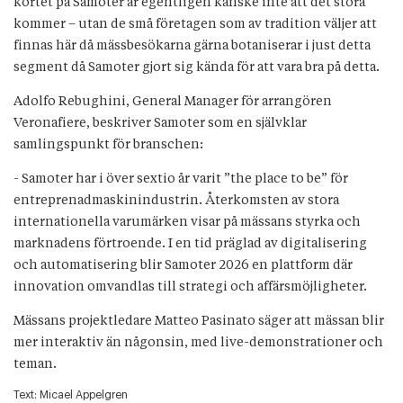
kortet på Samoter är egentligen kanske inte att det stora
kommer – utan de små företagen som av tradition väljer att
finnas här då mässbesökarna gärna botaniserar i just detta
segment då Samoter gjort sig kända för att vara bra på detta.
Adolfo Rebughini, General Manager för arrangören
Veronafiere, beskriver Samoter som en självklar
samlingspunkt för branschen:
- Samoter har i över sextio år varit ”the place to be” för
entreprenadmaskinindustrin. Återkomsten av stora
internationella varumärken visar på mässans styrka och
marknadens förtroende. I en tid präglad av digitalisering
och automatisering blir Samoter 2026 en plattform där
innovation omvandlas till strategi och affärsmöjligheter.
Mässans projektledare Matteo Pasinato säger att mässan blir
mer interaktiv än någonsin, med live-demonstrationer och
teman.
Text:
Micael Appelgren