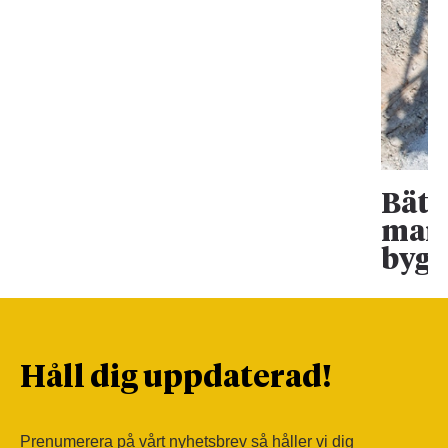
Bätt
mark
bygg
Håll dig uppdaterad!
Prenumerera på vårt nyhetsbrev så håller vi dig