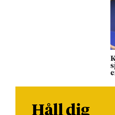
K
s
e
Håll dig