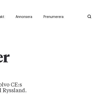
akt
Annonsera
Prenumerera
er
olvo CE:s
l Ryssland.