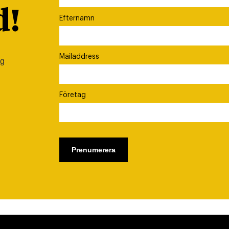
d!
Efternamn
Mailaddress
ig
Företag