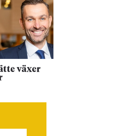
ätte växer
Stort markjobb f
r
försvaret rullar 