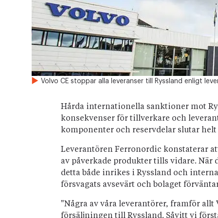
Volvo CE stoppar alla leveranser till Ryssland enligt le
Hårda internationella sanktioner mot Rys
konsekvenser för tillverkare och levera
komponenter och reservdelar slutar helt
Leverantören Ferronordic konstaterar att 
av påverkade produkter tills vidare. När 
detta både inrikes i Ryssland och interna
försvagats avsevärt och bolaget förväntar s
"Några av våra leverantörer, framför allt
försäljningen till Ryssland. Såvitt vi förs