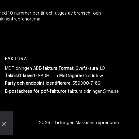
ed 10 nummer per år och utges av bransch- och
skinentreprenörerna.
FAKTURA
ME Tidningen AB
E-faktura Format:
Svefaktura 1.0
Tekniskt kuvert:
SBDH – ja
Mottagare:
Crediflow
Party och endpoint identifierare:
559300-7189
E-postadress
för pdf-fakturor
faktura.tidningen@me.se
2026
- Tidningen Maskinentreprenören