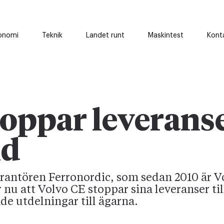
onomi
Teknik
Landet runt
Maskintest
Kont
toppar leverans
nd
rantören Ferronordic, som sedan 2010 är V
nu att Volvo CE stoppar sina leveranser til
 utdelningar till ägarna.