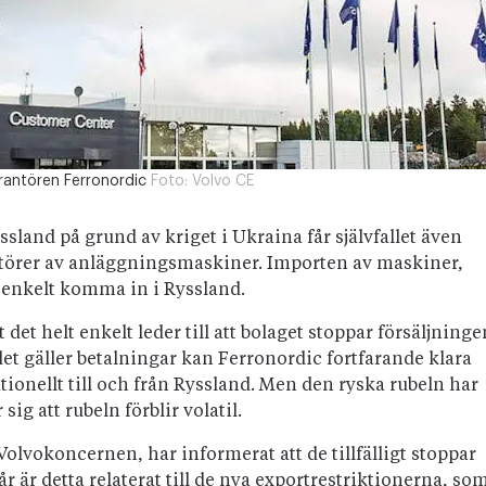
verantören Ferronordic
Foto:
Volvo CE
sland på grund av kriget i Ukraina får självfallet även
ntörer av anläggningsmaskiner. Importen av maskiner,
 enkelt komma in i Ryssland.
det helt enkelt leder till att bolaget stoppar försäljninge
det gäller betalningar kan Ferronordic fortfarande klara
tionellt till och från Ryssland. Men den ryska rubeln har
ig att rubeln förblir volatil.
 Volvokoncernen, har informerat att de tillfälligt stoppar
tår är detta relaterat till de nya exportrestriktionerna, so