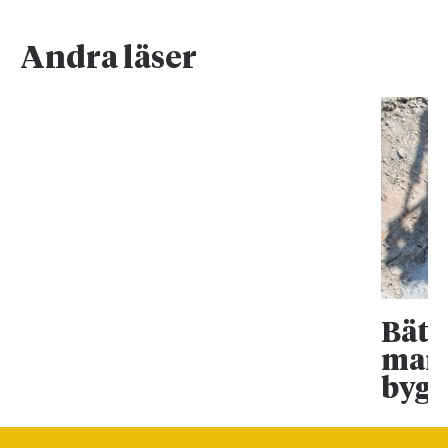
Andra läser
Bätt
mark
bygg