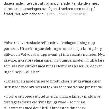
dagen hade inte svårt att bli imponerade. Kanske den mest
intressanta lanseringen av någon tillverkare som setts på
åratal, det som händer nu.
Foto:
Volvo CE/Pressbild
Volvo CE överraskade rejält när Volvodagarna slog upp
portarna. Utvecklingsavdelningarna har slagit knut på sig
själva och Volvo radar upp ovanligt intressanta nyheter. Nya
grävare, nya stora elmaskiner, ny dumpermodell, hjullastare
som ska konkurrera med kinas elektriska pjäser. Ja, det var
ingen hejd. Kolla här:
• Lanserar en moderniserad produktserie av grävmaskiner,
utrustade med avancerad teknik för enastående prestanda.
• Utökar sitt breda utbud av eldrivna maskiner - inklusive
företagets första eldrivna hjulgrävare – som visas
tillsammans med det hittills bredaste utbudet av