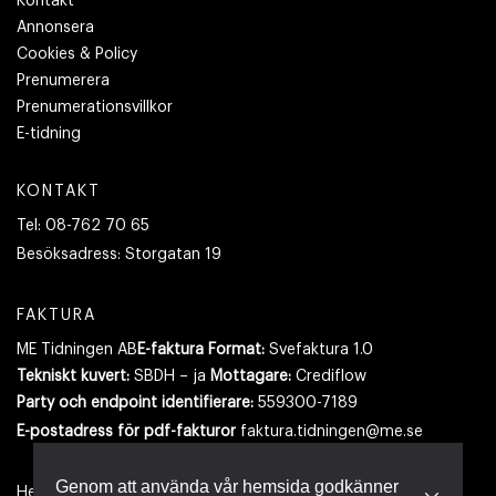
Kontakt
Annonsera
Cookies & Policy
Prenumerera
Prenumerationsvillkor
E-tidning
KONTAKT
Tel:
08-762 70 65
Besöksadress:
Storgatan 19
FAKTURA
ME Tidningen AB
E-faktura Format:
Svefaktura 1.0
Tekniskt kuvert:
SBDH – ja
Mottagare:
Crediflow
Party och endpoint identifierare:
559300-7189
E-postadress
för pdf-fakturor
faktura.tidningen@me.se
Genom att använda vår hemsida godkänner
Hemsidan använder cookies.
Läs mer