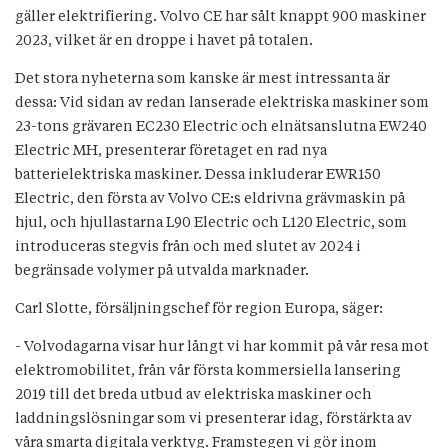
gäller elektrifiering. Volvo CE har sålt knappt 900 maskiner
2023, vilket är en droppe i havet på totalen.
Det stora nyheterna som kanske är mest intressanta är
dessa: Vid sidan av redan lanserade elektriska maskiner som
23-tons grävaren EC230 Electric och elnätsanslutna EW240
Electric MH, presenterar företaget en rad nya
batterielektriska maskiner. Dessa inkluderar EWR150
Electric, den första av Volvo CE:s eldrivna grävmaskin på
hjul, och hjullastarna L90 Electric och L120 Electric, som
introduceras stegvis från och med slutet av 2024 i
begränsade volymer på utvalda marknader.
Carl Slotte, försäljningschef för region Europa, säger:
- Volvodagarna visar hur långt vi har kommit på vår resa mot
elektromobilitet, från vår första kommersiella lansering
2019 till det breda utbud av elektriska maskiner och
laddningslösningar som vi presenterar idag, förstärkta av
våra smarta digitala verktyg. Framstegen vi gör inom