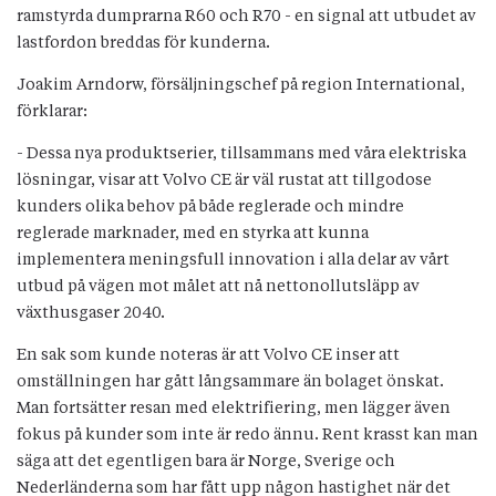
ramstyrda dumprarna R60 och R70 - en signal att utbudet av
lastfordon breddas för kunderna.
Joakim Arndorw, försäljningschef på region International,
förklarar:
- Dessa nya produktserier, tillsammans med våra elektriska
lösningar, visar att Volvo CE är väl rustat att tillgodose
kunders olika behov på både reglerade och mindre
reglerade marknader, med en styrka att kunna
implementera meningsfull innovation i alla delar av vårt
utbud på vägen mot målet att nå nettonollutsläpp av
växthusgaser 2040.
En sak som kunde noteras är att Volvo CE inser att
omställningen har gått långsammare än bolaget önskat.
Man fortsätter resan med elektrifiering, men lägger även
fokus på kunder som inte är redo ännu. Rent krasst kan man
säga att det egentligen bara är Norge, Sverige och
Nederländerna som har fått upp någon hastighet när det