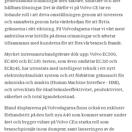
gemensamma utmaningar med säkrare, smartare och mer
hållbara lösningar. Det är därför vi på Volvo CE tar en
ledande roll i att driva omställningen genom att investera
och samarbeta genom hela värdekedjan för att flytta
gränserna i rätt riktning. På Volvodagarna visar vi vårt mest
ambitiösa svar hittills på dessa utmaningar och arbetar
tillsammans med kunderna för att föra vår bransch framåt.
Mycket intressanta bandgrävare dök upp: Volvo EC500,
EC400 och EC230. Serien, som även omfattar EC210 och
ECR145, har utrustats med intelligent teknik i ett nytt
elektrohydrauliskt system och ett förbättrat gränssnitt för
människa och maskin (Human Machine Interface - HMI),
och utvecklats för ökad bränsleeffektivitet, produktivitet,
säkerhet och total ägandekostnad.
Bland displayerna på Volvodagarna finns också en exklusiv
förhandstitt på den helt nya A40 som kommer senare under
året och bygger vidare på Volvo CE:s starka roll som
branschpionjär inom dumprar, samt lanseringen av de