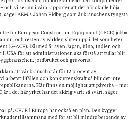
nde export, branschen importerar delar och komponenter
och vi ser nu i våra rapporter att det här skulle höja
nt, säger AEM:s Johan Eidberg som är branschens tyngsta
itte for European Construction Equipment (CECE) jobba
n nu, och resten av världen sluter upp i det som heter
ent (G-ACE). Därmed är även Japan, Kina, Indien och
l USA för att administrationen ska förstå att tullar blir
 byggbranschen, jordbruket och gruvorna.
rklara att vår bransch står för 12 procent av
i arbetstillfällen och konkurrenskraft så blir det inte
 republikanerna. Här finns en möjlighet att påverka – me
år i det här yrket har det aldrig varit så svårt, säger
bar på. CECE i Europa har också en plan. Den bygger
arknader tillsammans med för att bli mindre beroende av