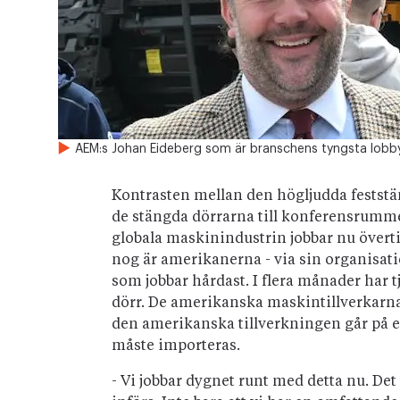
AEM:s Johan Eideberg som är branschens tyngsta lobbyi
Kontrasten mellan den högljudda fest
de stängda dörrarna till konferensrummen
globala maskinindustrin jobbar nu övertid
nog är amerikanerna - via sin organisat
som jobbar hårdast. I flera månader har 
dörr. De amerikanska maskintillverkarna
den amerikanska tillverkningen går på 
måste importeras.
- Vi jobbar dygnet runt med detta nu. Det 