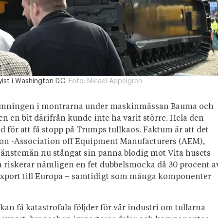
st i Washington D.C.
Foto:
Micael Appelgren
stämningen i montrarna under maskinmässan Bauma och
 en bit därifrån kunde inte ha varit större. Hela den
 för att få stopp på Trumps tullkaos. Faktum är att det
ion -Association off Equipment Manufacturers (AEM),
tjänstemän nu stångat sin panna blodig mot Vita husets
 riskerar nämligen en fet dubbelsmocka då 30 procent a
export till Europa – samtidigt som många komponenter
kan få katastrofala följder för vår industri om tullarna