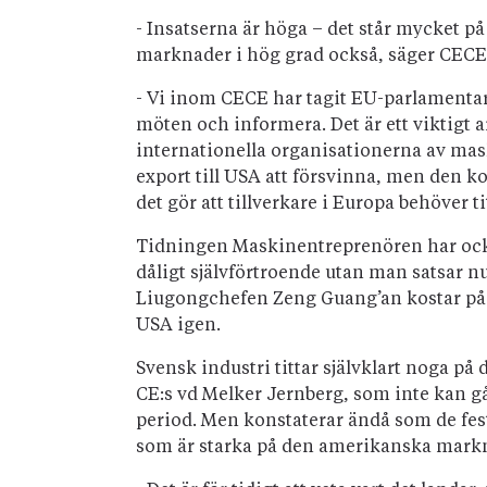
- Insatserna är höga – det står mycket på
marknader i hög grad också, säger CECE:
- Vi inom CECE har tagit EU-parlamentar
möten och informera. Det är ett viktigt a
internationella organisationerna av mask
export till USA att försvinna, men den k
det gör att tillverkare i Europa behöver 
Tidningen Maskinentreprenören har också
dåligt självförtroende utan man satsar 
Liugongchefen Zeng Guang’an kostar på sig
USA igen.
Svensk industri tittar självklart noga på
CE:s vd Melker Jernberg, som inte kan gå 
period. Men konstaterar ändå som de festa
som är starka på den amerikanska mark