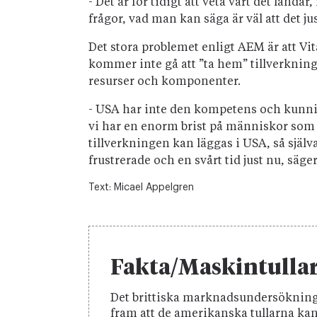
- Det är för tidigt att veta vart det land
frågor, vad man kan säga är väl att det ju
Det stora problemet enligt AEM är att Vit
kommer inte gå att ”ta hem” tillverknin
resurser och komponenter.
- USA har inte den kompetens och kunnigt 
vi har en enorm brist på människor som vi
tillverkningen kan läggas i USA, så själv
frustrerade och en svårt tid just nu, säg
Text:
Micael Appelgren
Fakta/Maskintulla
Det brittiska marknadsundersökning
fram att de amerikanska tullarna ka