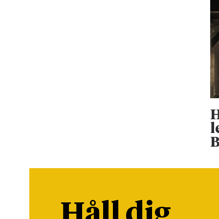
H
l
B
Håll dig