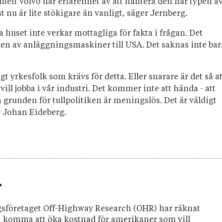
ar, men Volvo har erfarenhet av att hantera den här typen a
st nu är lite stökigare än vanligt, säger Jernberg.
a huset inte verkar mottagliga för fakta i frågan. Det
gen av anläggningsmaskiner till USA. Det saknas inte bar
yrkesfolk som krävs för detta. Eller snarare är det så at
ll jobba i vår industri. Det kommer inte att hända - att
a grunden för tullpolitiken är meningslös. Det är väldigt
er Johan Eideberg.
r
sföretaget Off-Highway Research (OHR) har räknat
n komma att öka kostnad för amerikaner som vill