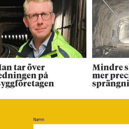
an tar över
Mindre 
edningen på
mer prec
yggföretagen
sprängn
Namn