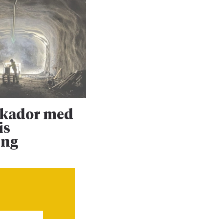
skador med
Upprustningen 
is
Dalabanan forts
ing