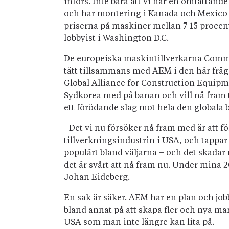
införs. Inte bara att vi har en omfatta
och har montering i Kanada och Mexico – 
priserna på maskiner mellan 7-15 proce
lobbyist i Washington D.C.
De europeiska maskintillverkarna Comm
tätt tillsammans med AEM i den här fråga
Global Alliance for Construction Equipm
Sydkorea med på banan och vill nå fram til
ett förödande slag mot hela den globala
- Det vi nu försöker nå fram med är att fö
tillverkningsindustrin i USA, och tappar v
populärt bland väljarna – och det skadar
det är svårt att nå fram nu. Under mina 20 
Johan Eideberg.
En sak är säker. AEM har en plan och job
bland annat på att skapa fler och nya m
USA som man inte längre kan lita på.