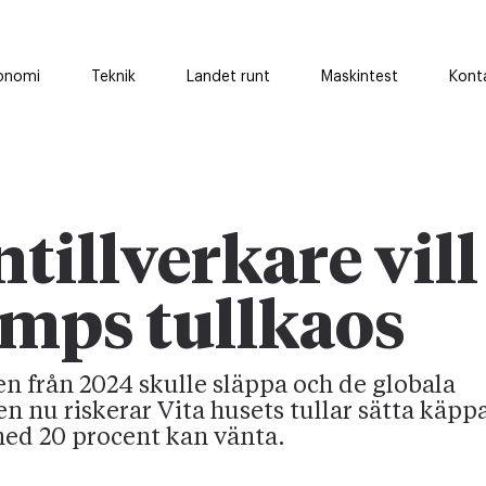
onomi
Teknik
Landet runt
Maskintest
Kont
tillverkare vill
mps tullkaos
gen från 2024 skulle släppa och de globala
nu riskerar Vita husets tullar sätta käppar
ed 20 procent kan vänta.