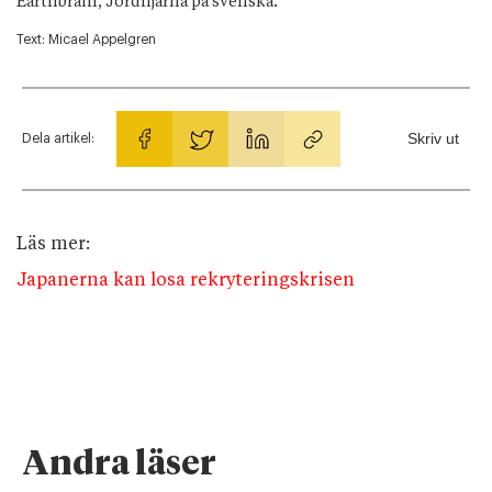
Earthbrain, Jordhjärna på svenska.
Text:
Micael Appelgren
Skriv ut
Dela artikel:
Läs mer:
Japanerna kan losa rekryteringskrisen
Andra läser