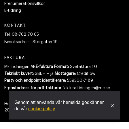
Prenumerationsvillkor
E-tidning
KONTAKT
Tel:
08-762 70 65
Besöksadress:
Storgatan 19
FAKTURA
ME Tidningen AB
E-faktura Format:
Svefaktura 1.0
Tekniskt kuvert:
SBDH – ja
Mottagare:
Crediflow
Party och endpoint identifierare:
559300-7189
E-postadress
för pdf-fakturor
faktura.tidningen@me.se
Genom att använda vår hemsida godkänner
Hemsidan använder cookies.
Läs mer
du vår
cookie policy
2026
- Tidningen Maskinentreprenören