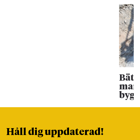
Bätt
mark
bygg
Håll dig uppdaterad!