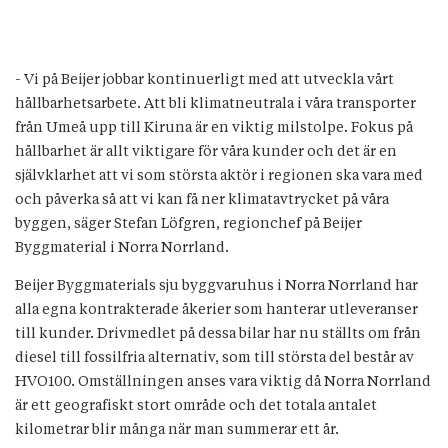
- Vi på Beijer jobbar kontinuerligt med att utveckla vårt
hållbarhetsarbete. Att bli klimatneutrala i våra transporter
från Umeå upp till Kiruna är en viktig milstolpe. Fokus på
hållbarhet är allt viktigare för våra kunder och det är en
självklarhet att vi som största aktör i regionen ska vara med
och påverka så att vi kan få ner klimatavtrycket på våra
byggen, säger Stefan Löfgren, regionchef på Beijer
Byggmaterial i Norra Norrland.
Beijer Byggmaterials sju byggvaruhus i Norra Norrland har
alla egna kontrakterade åkerier som hanterar utleveranser
till kunder. Drivmedlet på dessa bilar har nu ställts om från
diesel till fossilfria alternativ, som till största del består av
HVO100. Omställningen anses vara viktig då Norra Norrland
är ett geografiskt stort område och det totala antalet
kilometrar blir många när man summerar ett år.