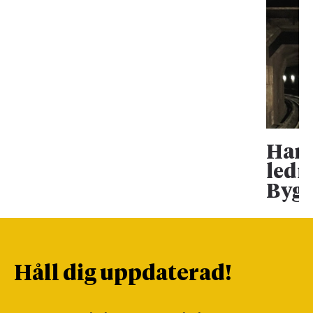
Han 
ledn
Bygg
Håll dig uppdaterad!