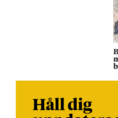
B
m
b
Håll dig