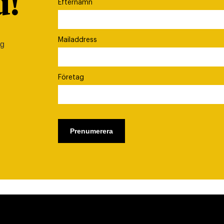
d!
Efternamn
Mailaddress
ig
Företag