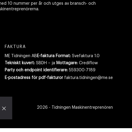
ed 10 nummer per år och utges av bransch- och
skinentreprenörerna.
FAKTURA
ME Tidningen AB
E-faktura Format:
Svefaktura 1.0
Tekniskt kuvert:
SBDH – ja
Mottagare:
Crediflow
Party och endpoint identifierare:
559300-7189
E-postadress
för pdf-fakturor
faktura.tidningen@me.se
2026
- Tidningen Maskinentreprenören