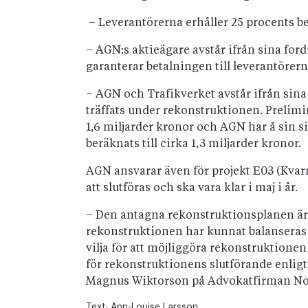
– Leverantörerna erhåller 25 procents be
– AGN:s aktieägare avstår ifrån sina fo
garanterar betalningen till leverantörern
– AGN och Trafikverket avstår ifrån sina
träffats under rekonstruktionen. Prelimi
1,6 miljarder kronor och AGN har å sin s
beräknats till cirka 1,3 miljarder kronor.
AGN ansvarar även för projekt E03 (Kva
att slutföras och ska vara klar i maj i år.
– Den antagna rekonstruktionsplanen är e
rekonstruktionen har kunnat balanseras m
vilja för att möjliggöra rekonstruktionen 
för rekonstruktionens slutförande enlig
Magnus Wiktorson på Advokatfirman No
Text:
Ann-Louise Larsson