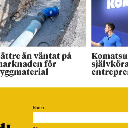
ättre än väntat på
Komatsu 
arknaden för
självkör
yggmaterial
entrepr
Namn