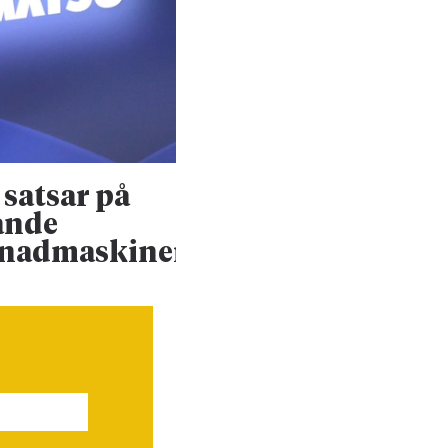
satsar på
Konsultjätte väx
ande
ännu mer
enadmaskiner