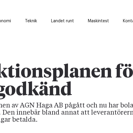
onomi
Teknik
Landet runt
Maskintest
Kont
tionsplanen fö
godkänd
ionen av AGN Haga AB pågått och nu har bol
. Den innebär bland annat att leverantöre
ngar betalda.