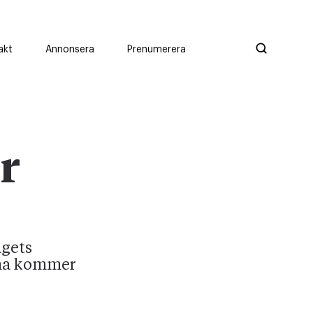
akt
Annonsera
Prenumerera
r
agets
rna kommer