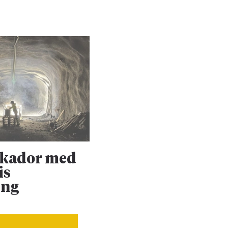
skador med
Upprustningen 
is
Dalabanan forts
ing