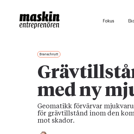
Fokus
Ek
Branschnytt
Grävtillstå
med ny mj
Geomatikk förvärvar mjukvarub
för grävtillstånd inom den ko
mot skador.