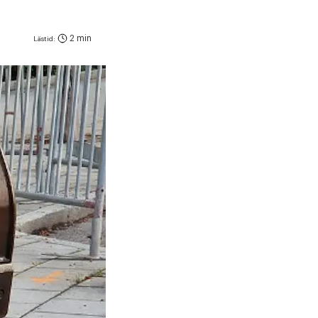
2 min
Lästid: