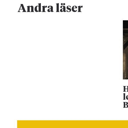
Andra läser
H
l
B