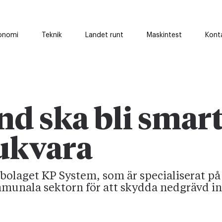
onomi
Teknik
Landet runt
Maskintest
Kont
nd ska bli smar
ukvara
olaget KP System, som är specialiserat på
mmunala sektorn för att skydda nedgrävd in