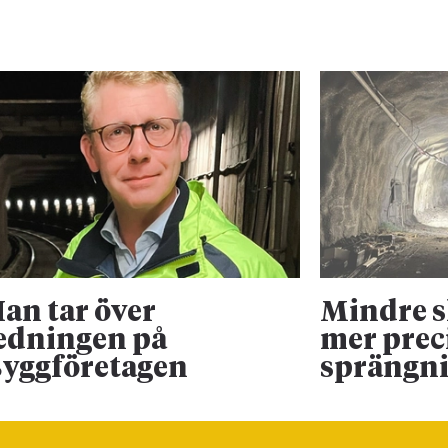
an tar över
Mindre 
edningen på
mer prec
yggföretagen
sprängn