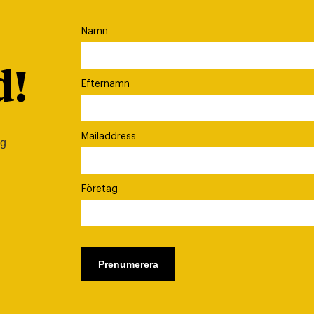
Namn
d!
Efternamn
Mailaddress
ig
Företag