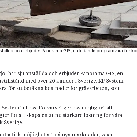
anställda och erbjuder Panorama GIS, en ledande programvara för k
jö, har sju anställda och erbjuder Panorama GIS, en
tillstånd med över 20 kunder i Sverige. KP System
ara för att beräkna kostnader för grävarbeten, som
 System till oss. Förvärvet ger oss möjlighet att
ier för att skapa en ännu starkare lösning för våra
k Sverige.
fantastisk möjlighet att nå nya marknader, växa