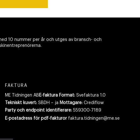
ed 10 nummer per år och utges av bransch- och
skinentreprenörerna.
FAKTURA
ME Tidningen AB
E-faktura Format:
Svefaktura 1.0
Tekniskt kuvert:
SBDH – ja
Mottagare:
Crediflow
Party och endpoint identifierare:
559300-7189
E-postadress
för pdf-fakturor
faktura.tidningen@me.se