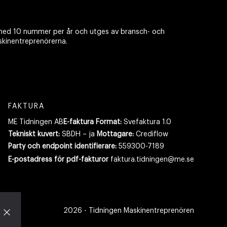
ed 10 nummer per år och utges av bransch- och
skinentreprenörerna.
FAKTURA
ME Tidningen AB
E-faktura Format:
Svefaktura 1.0
Tekniskt kuvert:
SBDH – ja
Mottagare:
Crediflow
Party och endpoint identifierare:
559300-7189
E-postadress
för pdf-fakturor
faktura.tidningen@me.se
2026
- Tidningen Maskinentreprenören