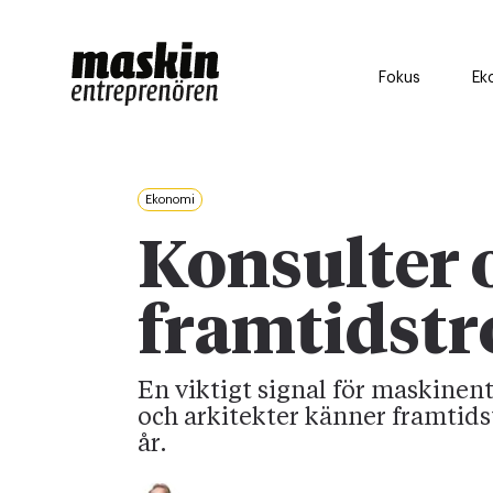
Fokus
Ek
Ekonomi
Konsulter 
framtidstr
En viktigt signal för maskine
och arkitekter känner framtidst
år.