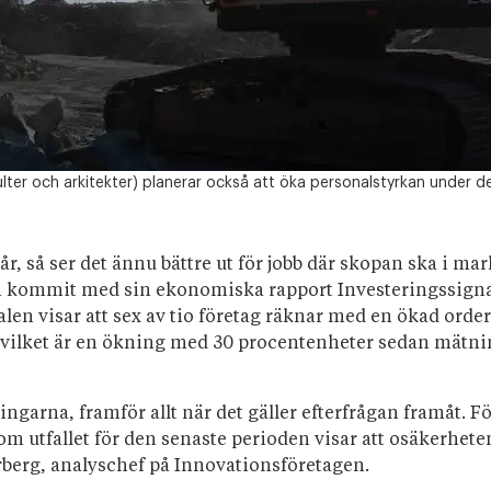
lter och arkitekter) planerar också att öka personalstyrkan under 
år, så ser det ännu bättre ut för jobb där skopan ska i m
gen kommit med sin ekonomiska rapport Investeringssign
alen visar att sex av tio företag räknar med en ökad ord
 - vilket är en ökning med 30 procentenheter sedan mätni
ningarna, framför allt när det gäller efterfrågan framåt. 
om utfallet för den senaste perioden visar att osäkerhete
erberg, analyschef på Innovationsföretagen.