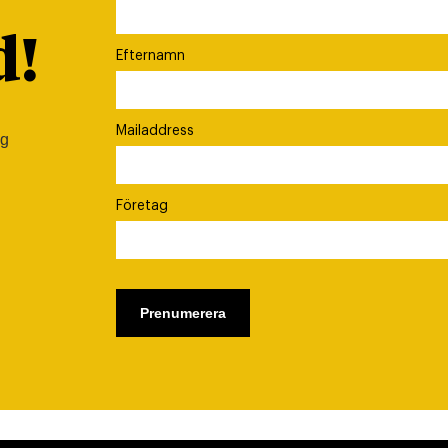
d!
Efternamn
Mailaddress
ig
Företag