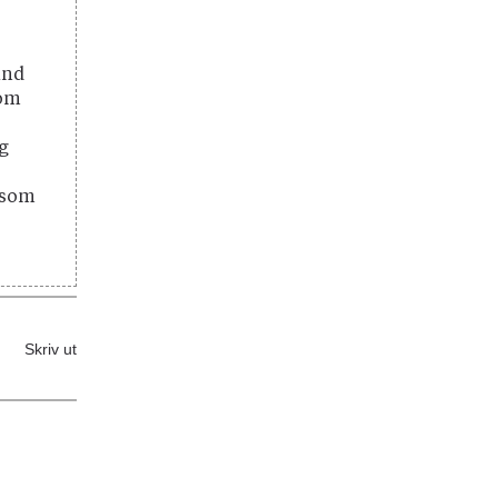
and
 om
ig
 som
Skriv ut