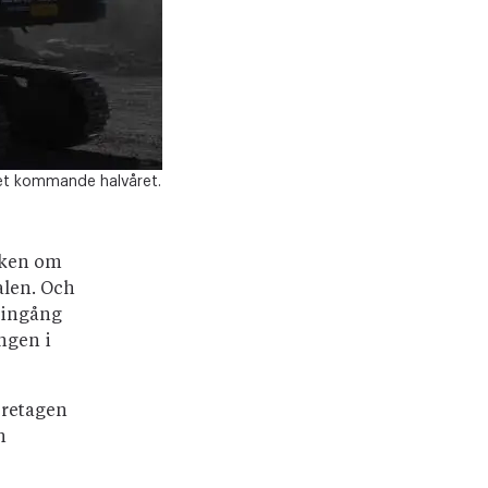
det kommande halvåret.
arken om
alen. Och
eringång
ngen i
Företagen
n