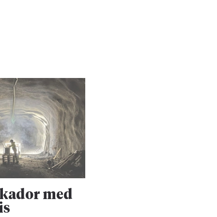
skador med
Upprustningen 
is
Dalabanan forts