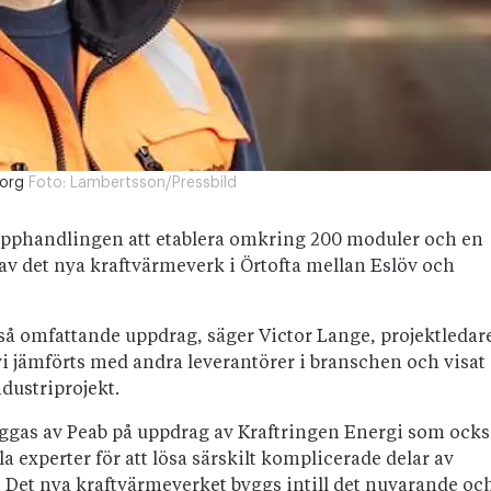
borg
Foto:
Lambertsson/Pressbild
pphandlingen att etablera omkring 200 moduler och en
av det nya kraftvärmeverk i Örtofta mellan Eslöv och
t så omfattande uppdrag, säger Victor Lange, projektledar
i jämförts med andra leverantörer i branschen och visat
ndustriprojekt.
yggas av Peab på uppdrag av Kraftringen Energi som ocks
a experter för att lösa särskilt komplicerade delar av
t. Det nya kraftvärmeverket byggs intill det nuvarande oc