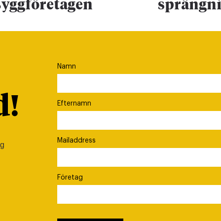
yggföretagen
sprängn
Namn
d!
Efternamn
Mailaddress
ig
Företag