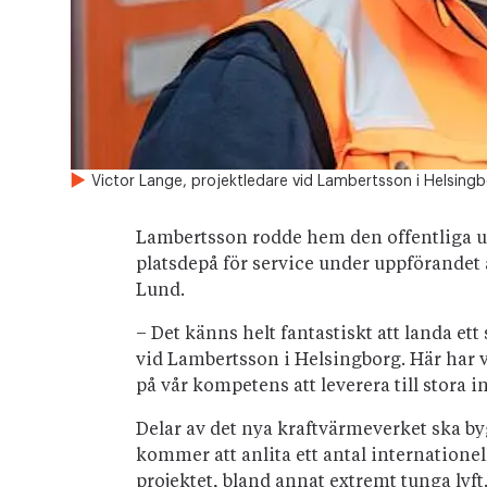
Victor Lange, projektledare vid Lambertsson i Helsing
Lambertsson rodde hem den offentliga u
platsdepå för service under uppförandet 
Lund.
– Det känns helt fantastiskt att landa et
vid Lambertsson i Helsingborg. Här har v
på vår kompetens att leverera till stora i
Delar av det nya kraftvärmeverket ska b
kommer att anlita ett antal internationell
projektet, bland annat extremt tunga lyf