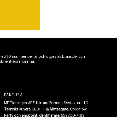
ed 10 nummer per år och utges av bransch- och
skinentreprenörerna.
FAKTURA
ME Tidningen AB
E-faktura Format:
Svefaktura 1.0
Tekniskt kuvert:
SBDH – ja
Mottagare:
Crediflow
Party och endpoint identifierare:
559300-7189