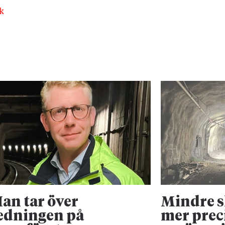
k
an tar över
Mindre 
edningen på
mer prec