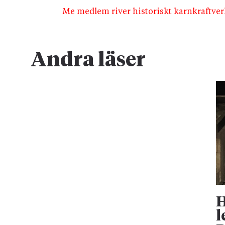
Me medlem river historiskt karnkraftver
Andra läser
H
l