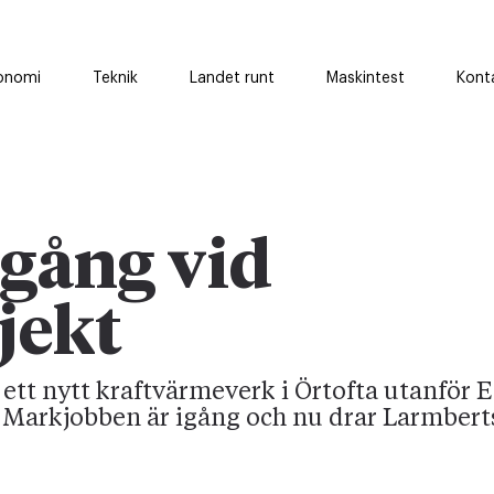
onomi
Teknik
Landet runt
Maskintest
Kont
gång vid
jekt
ett nytt kraftvärmeverk i Örtofta utanför E
. Markjobben är igång och nu drar Larmber