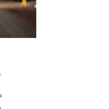
e
å
h