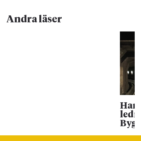
Andra läser
Han 
ledn
Bygg