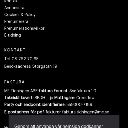
Kontakt
Annonsera
Cookies & Policy
Prenumerera
Prenumerationsvillkor
E-tidning
KONTAKT
Tel:
08-762 70 65
Besöksadress:
Storgatan 19
FAKTURA
ME Tidningen AB
E-faktura Format:
Svefaktura 1.0
Tekniskt kuvert:
SBDH – ja
Mottagare:
Crediflow
Party och endpoint identifierare:
559300-7189
E-postadress
för pdf-fakturor
faktura.tidningen@me.se
Genom att använda vår hemsida godkänner