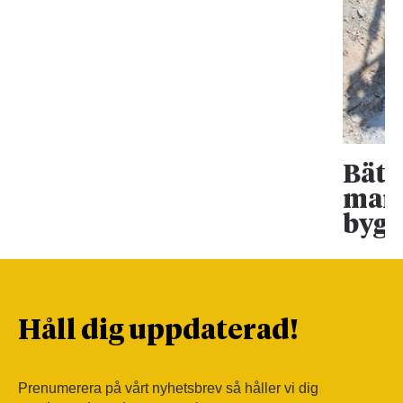
Bätt
mark
bygg
Håll dig uppdaterad!
Prenumerera på vårt nyhetsbrev så håller vi dig