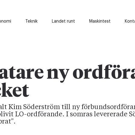
onomi
Teknik
Landet runt
Maskintest
Kont
tare ny ordför
cket
lt Kim Söderström till ny förbundsordför
livit LO-ordförande. I somras levererade 
rat".