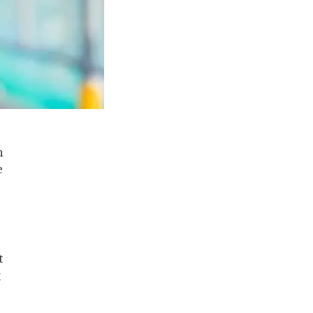
h
e
t
g