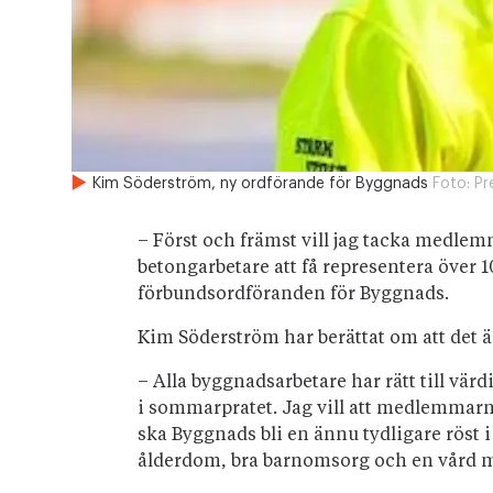
Kim Söderström, ny ordförande för Byggnads
Foto:
Pr
– Först och främst vill jag tacka medlemm
betongarbetare att få representera över
förbundsordföranden för Byggnads.
Kim Söderström har berättat om att det är
– Alla byggnadsarbetare har rätt till vär
i sommarpratet. Jag vill att medlemmarna
ska Byggnads bli en ännu tydligare röst 
ålderdom, bra barnomsorg och en vård m