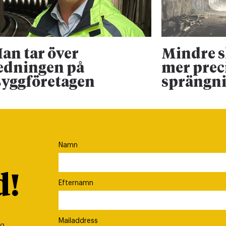
an tar över
Mindre 
edningen på
mer prec
yggföretagen
sprängn
Namn
d!
Efternamn
Mailaddress
ig