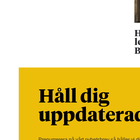
H
l
B
Håll dig
uppdatera
Prenumerera på vårt nyhetsbrev så håller vi d