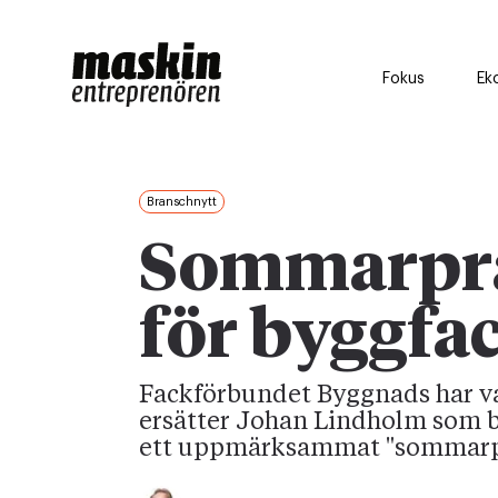
Fokus
Ek
Branschnytt
Sommarpra
för byggfa
Fackförbundet Byggnads har va
ersätter Johan Lindholm som b
ett uppmärksammat "sommarp