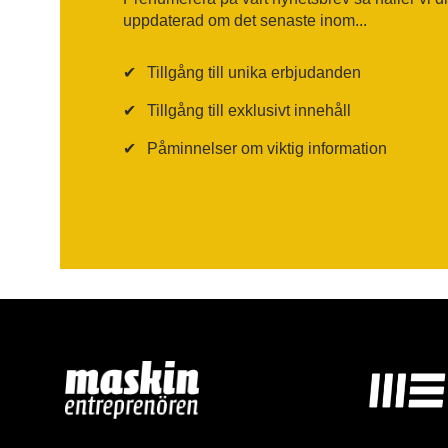
uppdaterad om det senaste inom...
✔
Tillgång till unika erbjudanden
✔
Tillgång till exklusivt innehåll
✔
Påminnelser om viktig information