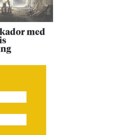
skador med
Upprustningen 
is
Dalabanan forts
ing