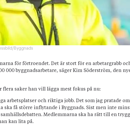
essbild/Byggnads
arna för förtroendet. Det är stort för en arbetargrabb oc
 100 000 byggnadsarbetare, säger Kim Söderström, den ny
 flera saker han vill lägga mest fokus på nu:
diga arbetsplatser och riktiga jobb. Det som jag pratade om
 ska få större inflytande i Byggnads. Sist men inte mins
i samhällsdebatten. Medlemmarna ska ha rätt till en tryg
an kan lita på.