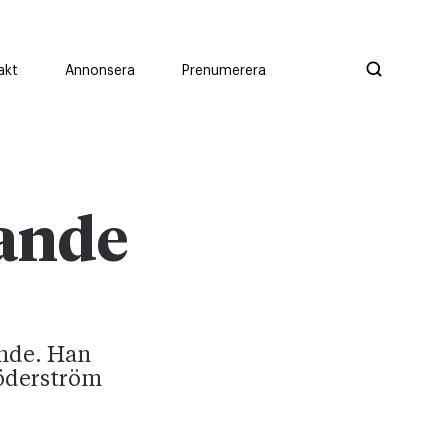
akt
Annonsera
Prenumerera
ande
ande. Han
Söderström