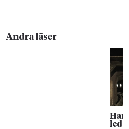
Andra läser
Han 
ledn