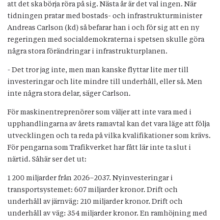
att det ska börja röra på sig. Nästa år är det val ingen. När
tidningen pratar med bostads- och infrastrukturminister
Andreas Carlson (kd) så befarar han i och för sig att en ny
regeringen med socialdemokraterna i spetsen skulle göra
några stora förändringar i infrastrukturplanen.
- Det tror jag inte, men man kanske flyttar lite mer till
investeringar och lite mindre till underhåll, eller så. Men
inte några stora delar, säger Carlson.
För maskinentreprenörer som väljer att inte vara med i
upphandlingarna av årets ramavtal kan det vara läge att följa
utvecklingen och ta reda på vilka kvalifikationer som krävs.
För pengarna som Trafikverket har fått lär inte ta slut i
närtid. Såhär ser det ut:
1 200 miljarder från 2026–2037. Nyinvesteringar i
transportsystemet: 607 miljarder kronor. Drift och
underhåll av järnväg: 210 miljarder kronor. Drift och
underhåll av väg: 354 miljarder kronor. En ramhöjning med