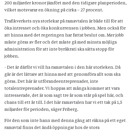
200 miljarder kronor jämfört med den tidigare planperioden,
vilket motsvarar en ökning på cirka – 27 procent.
Trafikverkets nya storlekar på ramavtalen är både till för att
öka intresset och öka konkurrensen i jobben. Men också för
att hinna med det regeringen har fattat beslut om. Mer jobb
måste göras av fler och det måste gå med minsta möjliga
administration för att inte byråkrati ska sätta stopp för
jobben.
- Det är därför vi vill ha ramavtalen i den här storleken. Då
går är det lättare att hinna med att genomföra allt som ska
göras. Det här är utförandeentreprenader, inte
totalentreprenader. Vi hoppas att många kommer att vara
intresserade, det är som sagt tre år som står på spel här, och
chans till ett år till. I det här ramavtalen har vi ett tak på 1,5
miljarder för perioden, säger Friberg.
För den som inte hann med denna gång att räkna på ett eget
ramavtal finns det ändå öppningar hos de stora