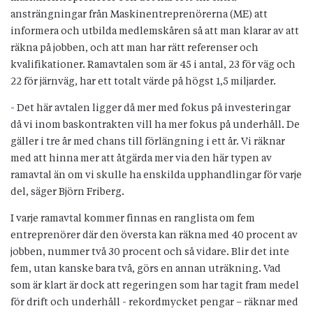
ansträngningar från Maskinentreprenörerna (ME) att
informera och utbilda medlemskåren så att man klarar av att
räkna på jobben, och att man har rätt referenser och
kvalifikationer. Ramavtalen som är 45 i antal, 23 för väg och
22 för järnväg, har ett totalt värde på högst 1,5 miljarder.
- Det här avtalen ligger då mer med fokus på investeringar
då vi inom baskontrakten vill ha mer fokus på underhåll. De
gäller i tre år med chans till förlängning i ett år. Vi räknar
med att hinna mer att åtgärda mer via den här typen av
ramavtal än om vi skulle ha enskilda upphandlingar för varje
del, säger Björn Friberg.
I varje ramavtal kommer finnas en ranglista om fem
entreprenörer där den översta kan räkna med 40 procent av
jobben, nummer två 30 procent och så vidare. Blir det inte
fem, utan kanske bara två, görs en annan uträkning. Vad
som är klart är dock att regeringen som har tagit fram medel
för drift och underhåll - rekordmycket pengar – räknar med